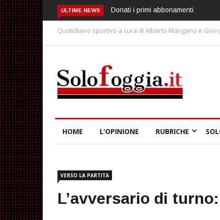
Donati i primi abbonamenti
Spagna-Argentina, la
ULTIME NEWS
giusta finale!
Quotidiano sportivo a cura di Alberto Mangano e Giova
HOME
L’OPINIONE
RUBRICHE
SOL
VERSO LA PARTITA
L’avversario di turno: