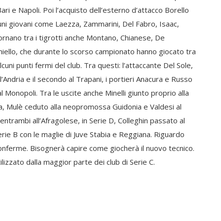
i e Napoli. Poi l’acquisto dell’esterno d’attacco Borello
cuni giovani come Laezza, Zammarini, Del Fabro, Isaac,
 Tornano tra i tigrotti anche Montano, Chianese, De
iniello, che durante lo scorso campionato hanno giocato tra
cuni punti fermi del club. Tra questi: l’attaccante Del Sole,
ll’Andria e il secondo al Trapani, i portieri Anacura e Russo
Monopoli. Tra le uscite anche Minelli giunto proprio alla
za, Mulè ceduto alla neopromossa Guidonia e Valdesi al
ntrambi all’Afragolese, in Serie D, Colleghin passato al
Serie B con le maglie di Juve Stabia e Reggiana. Riguardo
nferme. Bisognerà capire come giocherà il nuovo tecnico.
lizzato dalla maggior parte dei club di Serie C.