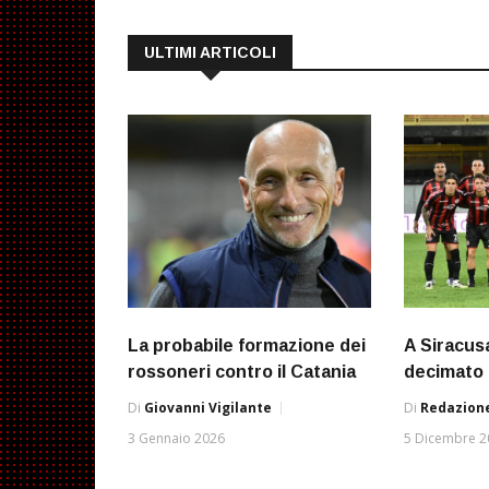
ULTIMI ARTICOLI
La probabile formazione dei
A Siracus
rossoneri contro il Catania
decimato
Di
Giovanni Vigilante
Di
Redazione
3 Gennaio 2026
5 Dicembre 2