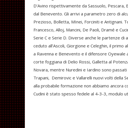
D’Avino rispettivamente da Sassuolo, Pescara, Bar
dal Benevento. Gli arrivi a parametro zero di al
Prezioso, Bolletta, MInei, Forciniti e Antignani.
Francesco, Alloj, Mancini, De Paoli, Dramé e Cuc
Serie C e Serie D. Diverse anche le partenze di al
ceduto all’Ascoli, Giorgione e Celeghin, il primo a
a Ravenna e Benevento e il difensore Oyewale al 
corte foggiana di Delio Rossi, Galletta al Poten
Novara, mentre Nuredini e Iardino sono passati e
Trapani, Demirovic e Vallarelli nuovi volti della 
alla probabile formazione non abbiamo ancora co
Cudini è stato spesso fedele al 4-3-3, modulo uti