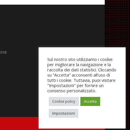
2018
Sul nostro sito utilizziamo i cookie
per migliorare la navigazione e la
raccolta dei dati statistici. Cliccando
su “Accetta” acconsenti all'uso di
tutti i cookie. Tuttavia, puoi visitare
"Impostazioni" per fornire un
consenso personalizzato.
Cookie policy
Accetta
Impostazioni
powered by
Netplanet