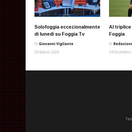
Solofoggia eccezionalmente
Al triplice
di lunedi su Foggia Tv
Foggia
Di
Giovanni Vigilante
Di
Redazione
20 Marzo 2023
19 Dicembre
Tes