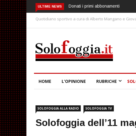
Donati i primi abbonamenti
ULTIME NEWS
Quotidiano sportivo a cura di Alberto Mangano e Giova
HOME
L’OPINIONE
RUBRICHE
SOL
SOLOFOGGIA ALLA RADIO
SOLOFOGGIA TV
Solofoggia dell’11 ma