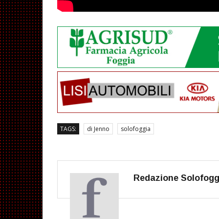
TAGS:
di Jenno
solofoggia
Redazione Solofoggi