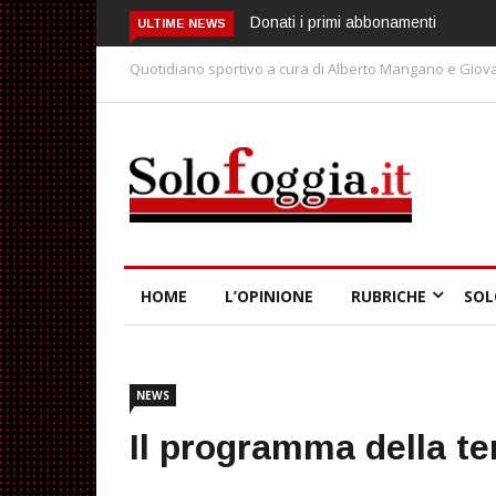
Donati i primi abbonamenti
Spagna-Argentina, la
ULTIME NEWS
giusta finale!
Quotidiano sportivo a cura di Alberto Mangano e Giova
HOME
L’OPINIONE
RUBRICHE
SOL
NEWS
Il programma della te