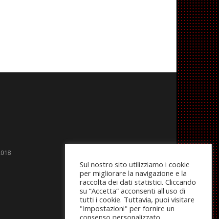
2018
Sul nostro sito utilizziamo i cookie
per migliorare la navigazione e la
raccolta dei dati statistici. Cliccando
su “Accetta” acconsenti all'uso di
tutti i cookie. Tuttavia, puoi visitare
"Impostazioni" per fornire un
consenso personalizzato.