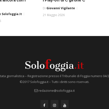
a ancora con i
I Play-off di C girone C
Di
Giovanni Vigilante
 Solofoggia.it
21 Maggio 2026
6
tata giornalistica – Registrazione presso il Tribunale di Foggia numero 04/
©2017 Solofoggia.it – Tutti i diritti sono riservati.
redazione@solofoggia.it