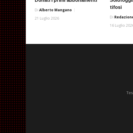
Donati i primi abbonamenti
Solofoggi
tifosi
Di
Alberto Mangano
Di
Redazione
21 Luglio 2026
16 Luglio 202
Tes