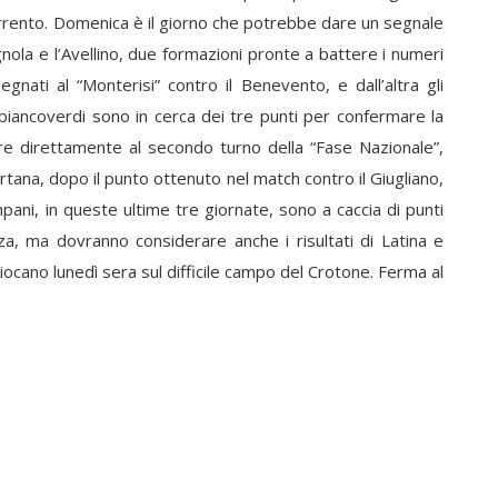
rrento. Domenica è il giorno che potrebbe dare un segnale
nola e l’Avellino, due formazioni pronte a battere i numeri
pegnati al “Monterisi” contro il Benevento, e dall’altra gli
I biancoverdi sono in cerca dei tre punti per confermare la
re direttamente al secondo turno della “Fase Nazionale”,
tana, dopo il punto ottenuto nel match contro il Giugliano,
ampani, in queste ultime tre giornate, sono a caccia di punti
za, ma dovranno considerare anche i risultati di Latina e
 giocano lunedì sera sul difficile campo del Crotone. Ferma al