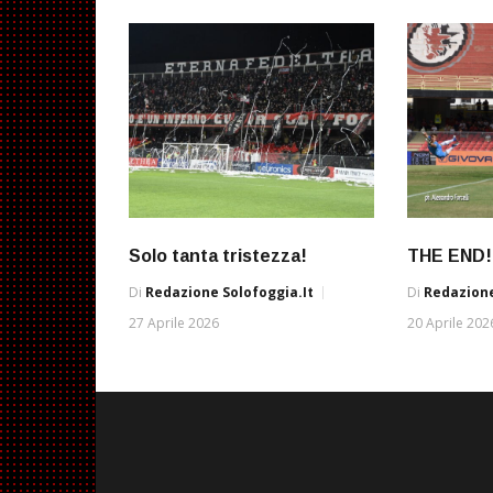
Solo tanta tristezza!
THE END!
Di
Redazione Solofoggia.it
Di
Redazione
27 Aprile 2026
20 Aprile 202