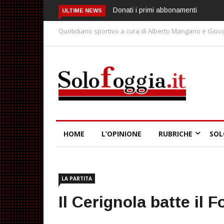
Donati i primi abbonamenti
Spagna-Argentina, la
ULTIME NEWS
giusta finale!
Quotidiano sportivo a cura di Alberto Mangano e Giova
HOME
L’OPINIONE
RUBRICHE
SOL
LA PARTITA
Il Cerignola batte il F