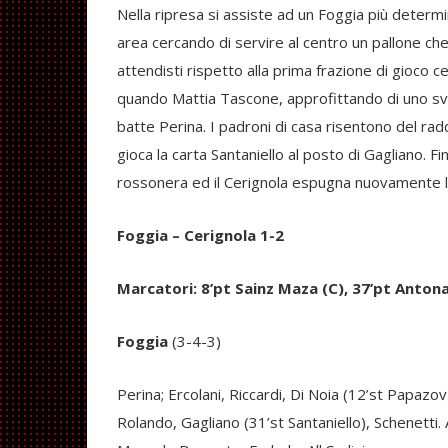
Nella ripresa si assiste ad un Foggia più determin
area cercando di servire al centro un pallone che
attendisti rispetto alla prima frazione di gioco c
quando Mattia Tascone, approfittando di uno sva
batte Perina. I padroni di casa risentono del ra
gioca la carta Santaniello al posto di Gagliano. Fi
rossonera ed il Cerignola espugna nuovamente l
Foggia – Cerignola 1-2
Marcatori: 8’pt Sainz Maza (C), 37’pt Antonac
Foggia
(3-4-3)
Perina; Ercolani, Riccardi, Di Noia (12’st Papazov
Rolando, Gagliano (31’st Santaniello), Schenetti. 