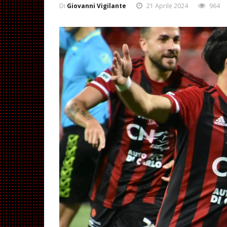
Di
Giovanni Vigilante
21 Aprile 2024
964