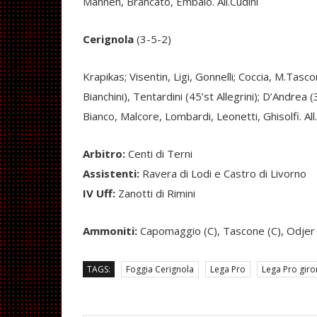
Manneh, Brancato, Embalo. All.Cudini
Cerignola
(3-5-2)
Krapikas; Visentin, Ligi, Gonnelli; Coccia, M.Tas
Bianchini), Tentardini (45’st Allegrini); D’Andrea 
Bianco, Malcore, Lombardi, Leonetti, Ghisolfi. All
Arbitro:
Centi di Terni
Assistenti:
Ravera di Lodi e Castro di Livorno
IV Uff:
Zanotti di Rimini
Ammoniti:
Capomaggio (C), Tascone (C), Odjer (
TAGS:
Foggia Cerignola
Lega Pro
Lega Pro giro