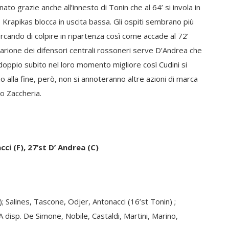
ato grazie anche all’innesto di Tonin che al 64’ si invola in
 Krapikas blocca in uscita bassa. Gli ospiti sembrano più
ercando di colpire in ripartenza così come accade al 72’
rione dei difensori centrali rossoneri serve D’Andrea che
ddoppio subito nel loro momento migliore così Cudini si
no alla fine, però, non si annoteranno altre azioni di marca
o Zaccheria.
ci (F), 27’st D’ Andrea (C)
); Salines, Tascone, Odjer, Antonacci (16’st Tonin) ;
A disp. De Simone, Nobile, Castaldi, Martini, Marino,