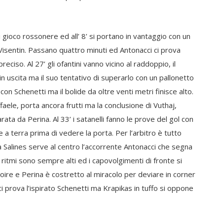
 di gioco rossonere ed all’ 8’ si portano in vantaggio con un
 Visentin. Passano quattro minuti ed Antonacci ci prova
ciso. Al 27’ gli ofantini vanno vicino al raddoppio, il
in uscita ma il suo tentativo di superarlo con un pallonetto
con Schenetti ma il bolide da oltre venti metri finisce alto.
ffaele, porta ancora frutti ma la conclusione di Vuthaj,
ta da Perina. Al 33’ i satanelli fanno le prove del gol con
e a terra prima di vedere la porta. Per l’arbitro è tutto
ta Salines serve al centro l’accorrente Antonacci che segna
ritmi sono sempre alti ed i capovolgimenti di fronte si
ire e Perina è costretto al miracolo per deviare in corner
ci prova l’ispirato Schenetti ma Krapikas in tuffo si oppone