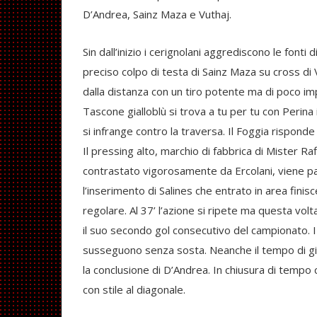
D’Andrea, Sainz Maza e Vuthaj.
Sin dall’inizio i cerignolani aggrediscono le fonti
preciso colpo di testa di Sainz Maza su cross di
dalla distanza con un tiro potente ma di poco impre
Tascone gialloblù si trova a tu per tu con Perina 
si infrange contro la traversa. Il Foggia risponde 
Il pressing alto, marchio di fabbrica di Mister Ra
contrastato vigorosamente da Ercolani, viene para
l’inserimento di Salines che entrato in area finisc
regolare. Al 37’ l’azione si ripete ma questa vol
il suo secondo gol consecutivo del campionato. I 
susseguono senza sosta. Neanche il tempo di gio
la conclusione di D’Andrea. In chiusura di tempo 
con stile al diagonale.