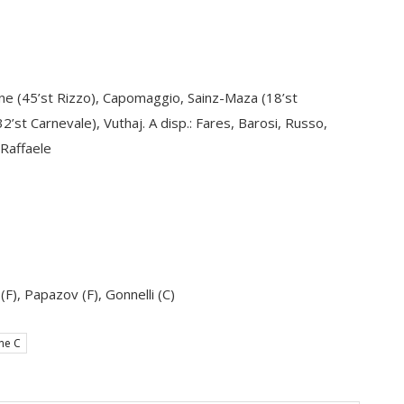
cone (45’st Rizzo), Capomaggio, Sainz-Maza (18’st
(32’st Carnevale), Vuthaj. A disp.: Fares, Barosi, Russo,
.Raffaele
F), Papazov (F), Gonnelli (C)
ne C