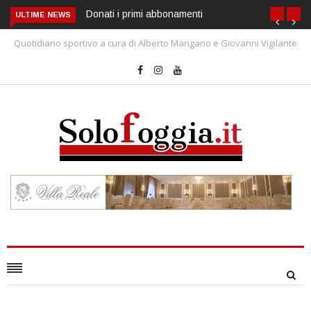
Spagna-Argentina, la giusta finale!
ULTIME NEWS
Quotidiano sportivo a cura di Alberto Mangano e Giovanni Vigilante