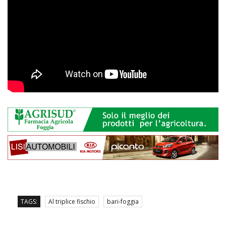
TAGS:
Al triplice fischio
bari-foggia