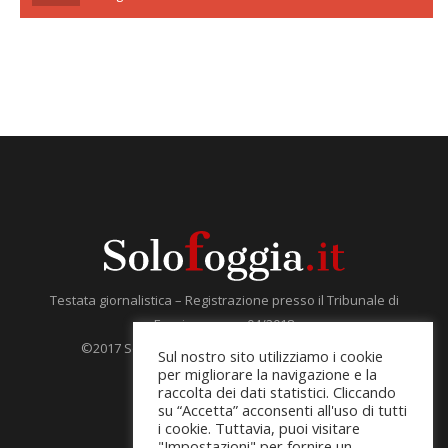
Testata giornalistica – Registrazione presso il Tribunale di
Foggia numero 04/2018
©2017 Solofoggia.it – Tutti i diritti sono riservati.
Sul nostro sito utilizziamo i cookie
per migliorare la navigazione e la
redazione@solofoggia.it
raccolta dei dati statistici. Cliccando
su “Accetta” acconsenti all'uso di tutti
i cookie. Tuttavia, puoi visitare
"Impostazioni" per fornire un